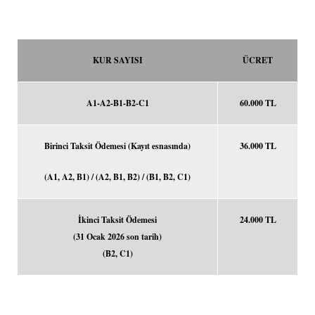
KUR SAYISI
ÜCRET
A1-A2-B1-B2-C1
60.000 TL
Birinci Taksit Ödemesi (Kayıt esnasında)
36.000 TL
(A1, A2, B1) / (A2, B1, B2) / (B1, B2, C1)
İkinci Taksit Ödemesi
24.000 TL
(31 Ocak 2026 son tarih)
(B2, C1)